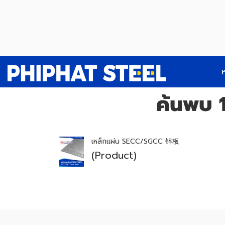
ห
ค้นพบ 1
เหล็กแผ่น SECC/SGCC 锌板
(Product)