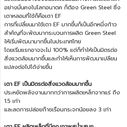
อย่างมั่นคงในโลกอนาตค ก็ต้อง Green Steel ซึ่ง
เตาหลอมที่ใช้ก็คือเตา EF
การที่เปลี่ยนมาใช้เตา EF มากขึ้นก็เป็นอีกหนึ่งก้าว
สำคัญที่จะพัฒนากระบวนการผลิต Green Steel
ให้เริ่มพัฒนามากขึ้นในประเทศไทย
โดยเริ่มแรกอาจจะไม่ 100% แต่ก็ทำให้เป็นมิตรต่อ
สิ่งแวดล้อมมากขึ้นและทำให้เห็นการพัฒนาเปลียน
แปลงต่อไปได้ง่ายขึ้น
เตา EF เป็นมิตรต่อสิ่งแวดล้อมมากขึ้น
ประหยัดพลังงานมากกว่าการผลิตเหล็กจากแร่ ถึง
1.5 เท่า
และลดการปล่อยก๊าซเรือนกระจกน้อยลง 3 เท่า
เตา EF ผลิตเหล็กที่มีคุณภาพสม่ำเสมอ