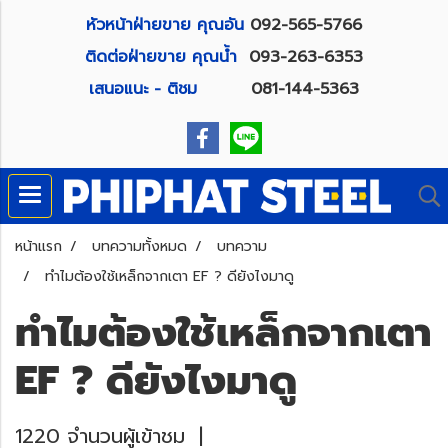
หัวหน้าฝ่ายขาย คุณอัน
092-565-5766
ติดต่อฝ่ายขาย คุณน้ำ
093-263-6353
เสนอแนะ - ติชม
081-144-5363
หน้าแรก
บทความทั้งหมด
บทความ
ทำไมต้องใช้เหล็กจากเตา EF ? ดียังไงมาดู
ทำไมต้องใช้เหล็กจากเตา
EF ? ดียังไงมาดู
1220 จำนวนผู้เข้าชม
|